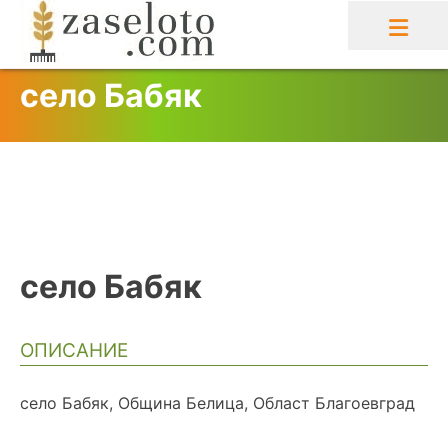
Skip
to
content
село Бабяк
село Бабяк
ОПИСАНИЕ
село Бабяк, Община Белица, Област Благоевград