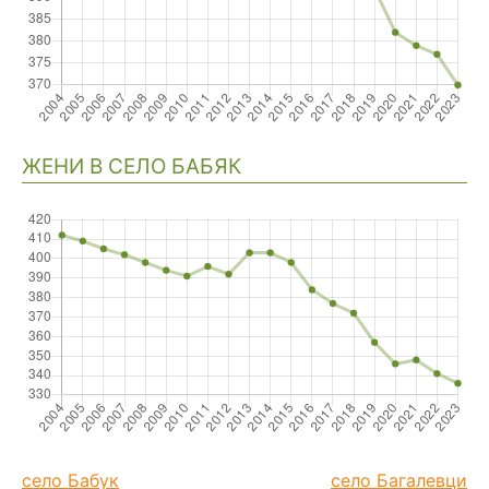
ЖЕНИ В СЕЛО БАБЯК
село Бабук
село Багалевци