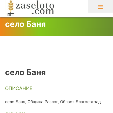
Skip
to
content
село Баня
село Баня
ОПИСАНИЕ
село Баня, Община Разлог, Област Благоевград