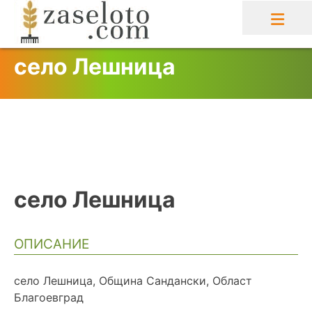
Skip
to
content
село Лешница
село Лешница
ОПИСАНИЕ
село Лешница, Община Сандански, Област
Благоевград