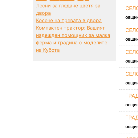
Лесни за гледане цветя за
СЕЛ
двора
ОБЩИ
Косене на тревата в двора
Компактен трактор: Вашият
СЕЛ
надежден помощник за малка
ОБЩИ
ферма и градина с моделите
на Кубота
СЕЛ
ОБЩИ
СЕЛ
ОБЩИ
ГРА
ОБЩИ
ГРА
ОБЩИ