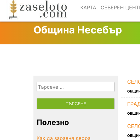
Skip
КАРТА
СЕВЕРЕН ЦЕНТ
to
content
Община Несебър
СЕЛ
Търсене
ОБЩИ
за:
ГРА
ОБЩИ
Полезно
СЕЛ
ОБЩИ
Как да заравня двора