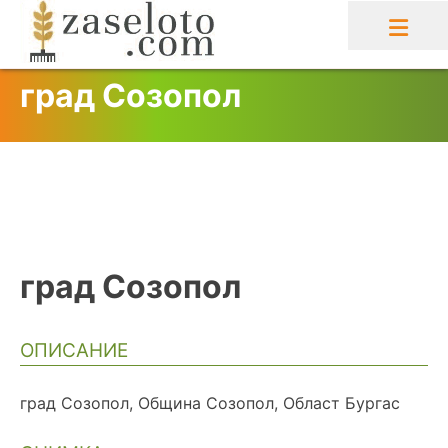
Skip
to
content
град Созопол
град Созопол
ОПИСАНИЕ
град Созопол, Община Созопол, Област Бургас