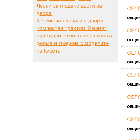
Лесни за гледане цветя за
СЕЛ
двора
ОБЩИ
Косене на тревата в двора
Компактен трактор: Вашият
СЕЛ
надежден помощник за малка
ОБЩИ
ферма и градина с моделите
на Кубота
СЕЛ
ОБЩИ
СЕЛ
ОБЩИ
СЕЛ
ОБЩИ
СЕЛ
ОБЩИ