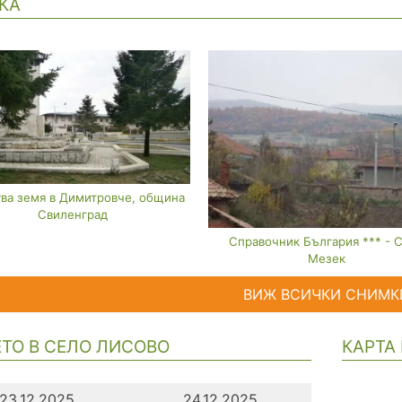
КА
ва земя в Димитровче, община
Свиленград
Справочник България *** - 
Мезек
ВИЖ ВСИЧКИ СНИМК
ТО В СЕЛО ЛИСОВО
КАРТА
23.12.2025
24.12.2025