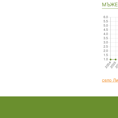
МЪЖЕ
село Л