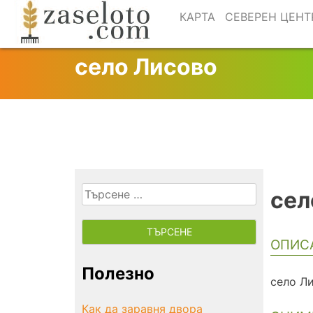
Skip
КАРТА
СЕВЕРЕН ЦЕНТ
to
content
село Лисово
Търсене
сел
за:
ОПИС
Полезно
село Л
Как да заравня двора