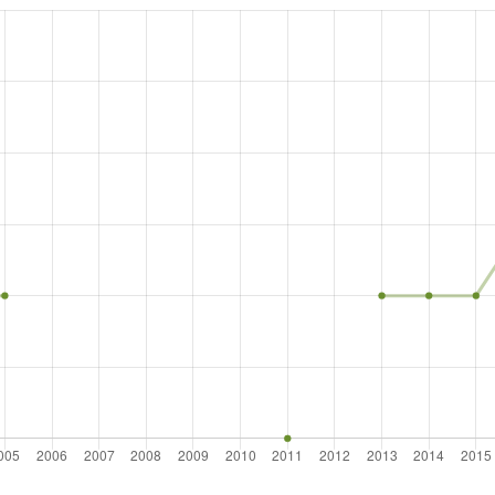
гация