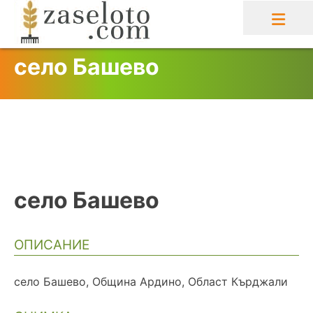
Skip
to
content
село Башево
село Башево
ОПИСАНИЕ
село Башево, Община Ардино, Област Кърджали