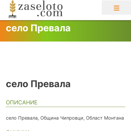
Skip
to
content
село Превала
село Превала
ОПИСАНИЕ
село Превала, Община Чипровци, Област Монтана