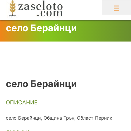
Skip
to
content
село Берайнци
село Берайнци
ОПИСАНИЕ
село Берайнци, Община Трън, Област Перник