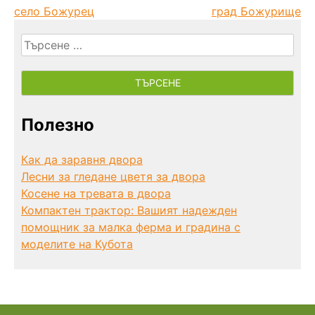
село Божурец
град Божурище
Търсене
за:
Полезно
Как да заравня двора
Лесни за гледане цветя за двора
Косене на тревата в двора
Компактен трактор: Вашият надежден
помощник за малка ферма и градина с
моделите на Кубота