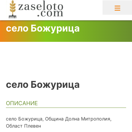
Skip
to
content
село Божурица
село Божурица
ОПИСАНИЕ
село Божурица, Община Долна Митрополия,
Област Плевен