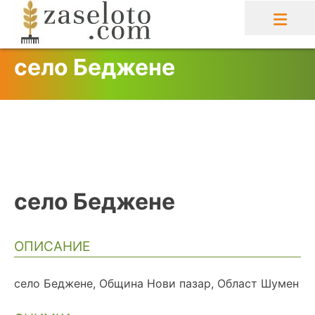
Skip
to
content
село Беджене
село Беджене
ОПИСАНИЕ
село Беджене, Община Нови пазар, Област Шумен