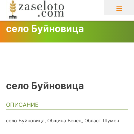
Skip
to
content
село Буйновица
село Буйновица
ОПИСАНИЕ
село Буйновица, Община Венец, Област Шумен