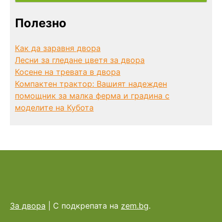
Полезно
Как да заравня двора
Лесни за гледане цветя за двора
Косене на тревата в двора
Компактен трактор: Вашият надежден
помощник за малка ферма и градина с
моделите на Кубота
За двора
|
С подкрепата на
zem.bg
.