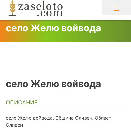
Skip
to
content
село Желю войвода
село Желю войвода
ОПИСАНИЕ
село Желю войвода, Община Сливен, Област
Сливен