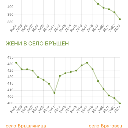
ЖЕНИ В СЕЛО БРЪЩЕН
село Бръшляница
село Бряговец