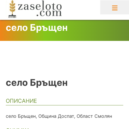
Skip
to
content
село Бръщен
село Бръщен
ОПИСАНИЕ
село Бръщен, Община Доспат, Област Смолян