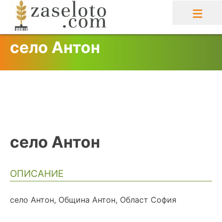
Skip
to
content
село Антон
село Антон
ОПИСАНИЕ
село Антон, Община Антон, Област София