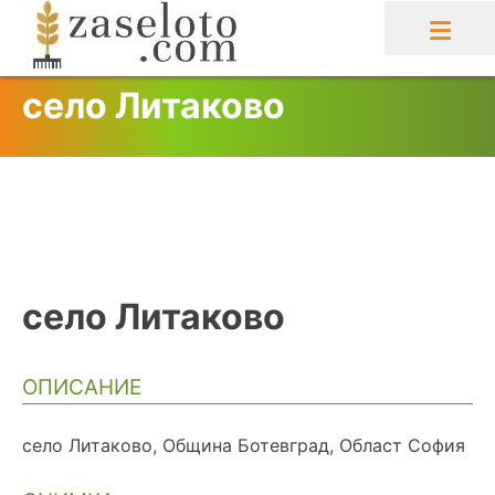
Skip
to
content
село Литаково
село Литаково
ОПИСАНИЕ
село Литаково, Община Ботевград, Област София