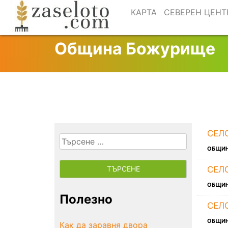
Skip
КАРТА
СЕВЕРЕН ЦЕНТ
to
content
Община Божурище
СЕЛ
Търсене
ОБЩИ
за:
СЕЛ
ОБЩИ
Полезно
СЕЛ
ОБЩИ
Как да заравня двора