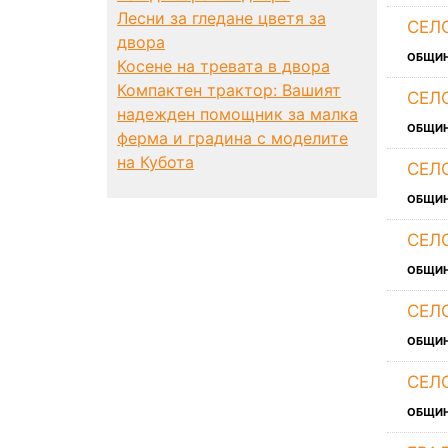
Лесни за гледане цветя за
СЕЛ
двора
ОБЩИ
Косене на тревата в двора
Компактен трактор: Вашият
СЕЛ
надежден помощник за малка
ОБЩИ
ферма и градина с моделите
на Кубота
СЕЛ
ОБЩИ
СЕЛ
ОБЩИ
СЕЛ
ОБЩИ
СЕЛ
ОБЩИ