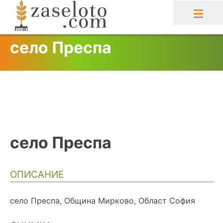
Skip
to
content
село Преспа
село Преспа
ОПИСАНИЕ
село Преспа, Община Мирково, Област София