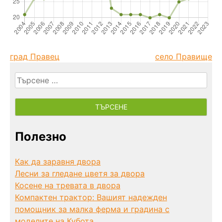
град Правец
село Правище
Търсене
за:
Полезно
Как да заравня двора
Лесни за гледане цветя за двора
Косене на тревата в двора
Компактен трактор: Вашият надежден
помощник за малка ферма и градина с
моделите на Кубота