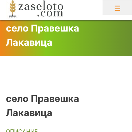
Skip
to
content
село Правешка
Лакавица
село Правешка
Лакавица
ОПИСАНИЕ