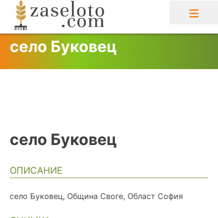
Skip
to
content
село Буковец
село Буковец
ОПИСАНИЕ
село Буковец, Община Своге, Област София