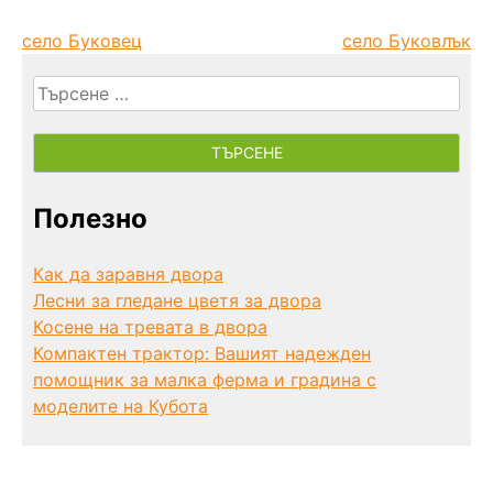
село Буковец
село Буковлък
Търсене
за:
Полезно
Как да заравня двора
Лесни за гледане цветя за двора
Косене на тревата в двора
Компактен трактор: Вашият надежден
помощник за малка ферма и градина с
моделите на Кубота