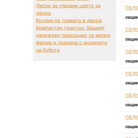
Лесни за гледане цветя за
СЕЛ
двора
ОБЩИ
Косене на тревата в двора
Компактен трактор: Вашият
СЕЛ
надежден помощник за малка
ОБЩИ
ферма и градина с моделите
на Кубота
СЕЛ
ОБЩИ
СЕЛ
ОБЩИ
СЕЛ
ОБЩИ
СЕЛ
ОБЩИ