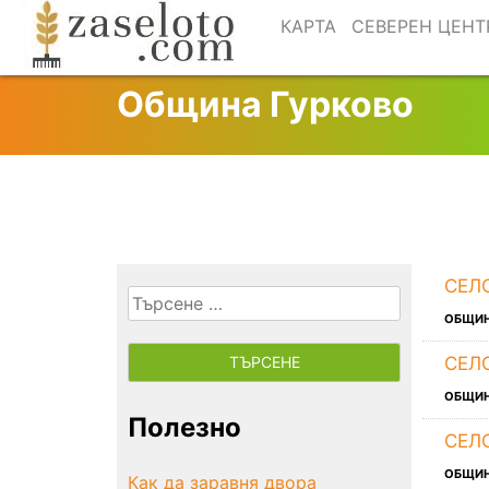
Skip
КАРТА
СЕВЕРЕН ЦЕНТ
to
content
Община Гурково
СЕЛ
Търсене
ОБЩИ
за:
СЕЛ
ОБЩИ
Полезно
СЕЛ
ОБЩИ
Как да заравня двора