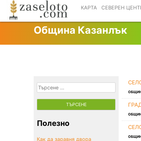
Skip
КАРТА
СЕВЕРЕН ЦЕНТ
to
content
Община Казанлък
СЕЛ
Търсене
ОБЩИ
за:
ГРА
ОБЩИ
Полезно
СЕЛ
ОБЩИ
Как да заравня двора