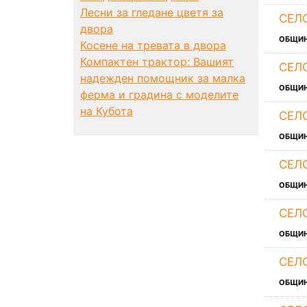
Лесни за гледане цветя за
СЕЛ
двора
ОБЩИ
Косене на тревата в двора
Компактен трактор: Вашият
СЕЛ
надежден помощник за малка
ОБЩИ
ферма и градина с моделите
на Кубота
СЕЛ
ОБЩИ
СЕЛ
ОБЩИ
СЕЛ
ОБЩИ
СЕЛ
ОБЩИ