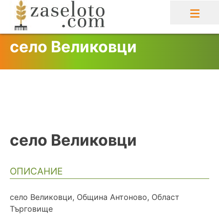
Skip
to
content
село Великовци
село Великовци
ОПИСАНИЕ
село Великовци, Община Антоново, Област
Търговище