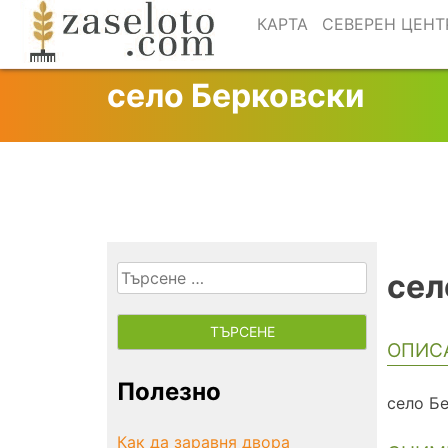
Skip
КАРТА
СЕВЕРЕН ЦЕНТ
to
content
село Берковски
Търсене
сел
за:
ОПИС
Полезно
село Б
Как да заравня двора