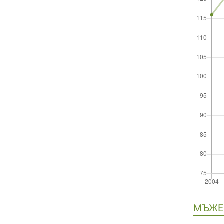
Нави
МЪЖЕ 