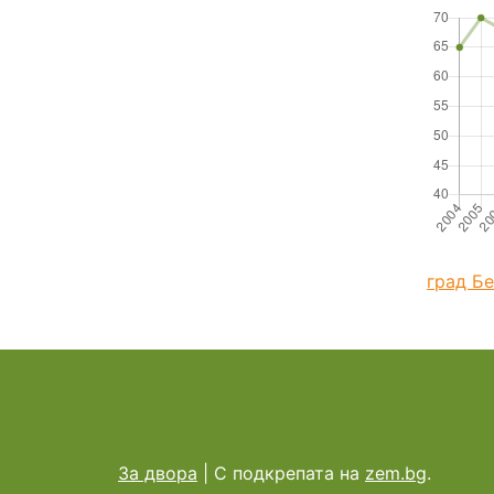
град Б
За двора
|
С подкрепата на
zem.bg
.