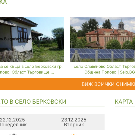
КА
а се къща в село Берковски гр.
село Славяново Област Търго
пово, Област Търговище ...
Община Попово | Selo.BG
ВИЖ ВСИЧКИ СНИМК
ТО В СЕЛО БЕРКОВСКИ
КАРТА
22.12.2025
23.12.2025
Понеделник
Вторник