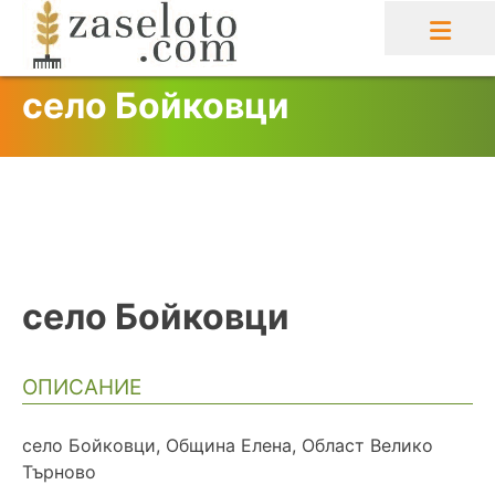
Skip
to
content
село Бойковци
село Бойковци
ОПИСАНИЕ
село Бойковци, Община Елена, Област Велико
Търново