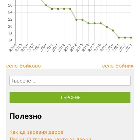
село Бойково
село Бойник
Търсене
за:
Полезно
Как да заравня двора
Лесни за гледане цветя за двора