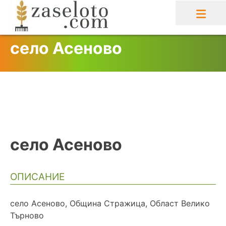
Skip
to
content
село Асеново
село Асеново
ОПИСАНИЕ
село Асеново, Община Стражица, Област Велико
Търново