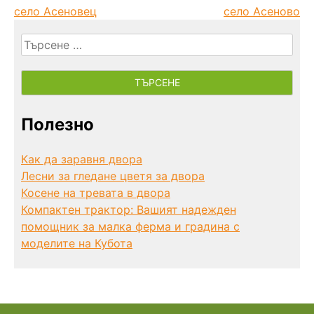
село Асеновец
село Асеново
Търсене
за:
Полезно
Как да заравня двора
Лесни за гледане цветя за двора
Косене на тревата в двора
Компактен трактор: Вашият надежден
помощник за малка ферма и градина с
моделите на Кубота