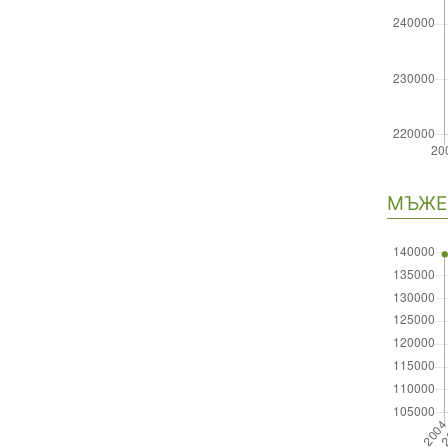
Нави
МЪЖЕ 