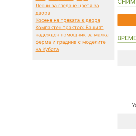
СНИМ
Лесни за гледане цветя за
двора
Косене на тревата в двора
Компактен трактор: Вашият
надежден помощник за малка
ВРЕМЕ
ферма и градина с моделите
на Кубота
У