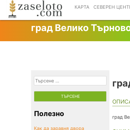
Skip
КАРТА
СЕВЕРЕН ЦЕНТ
to
content
град Велико Търнов
Търсене
гра
за:
ОПИС
Полезно
град В
Как да заравня двора