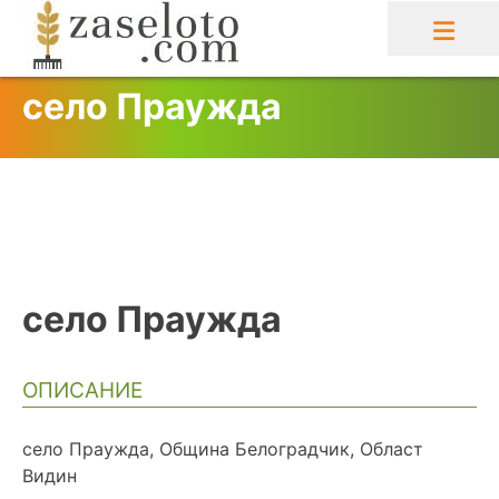
Skip
to
content
село Праужда
село Праужда
ОПИСАНИЕ
село Праужда, Община Белоградчик, Област
Видин