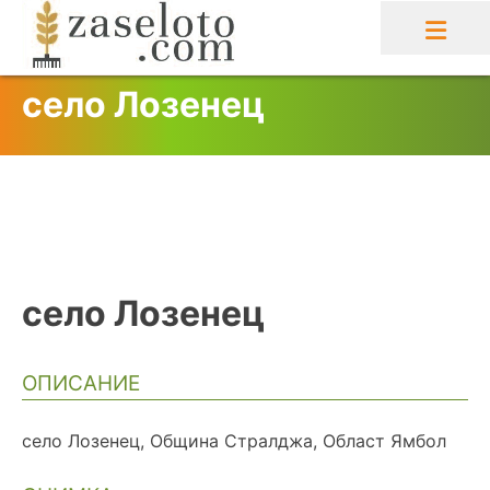
Skip
to
content
село Лозенец
село Лозенец
ОПИСАНИЕ
село Лозенец, Община Стралджа, Област Ямбол