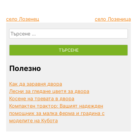
село Лозенец
село Лозеница
Търсене
за:
Полезно
Как да заравня двора
Лесни за гледане цветя за двора
Косене на тревата в двора
Компактен трактор: Вашият надежден
помощник за малка ферма и градина с
моделите на Кубота