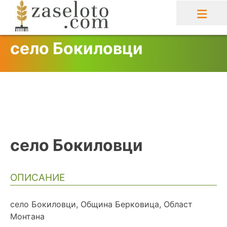
Skip
to
content
село Бокиловци
село Бокиловци
ОПИСАНИЕ
село Бокиловци, Община Берковица, Област
Монтана