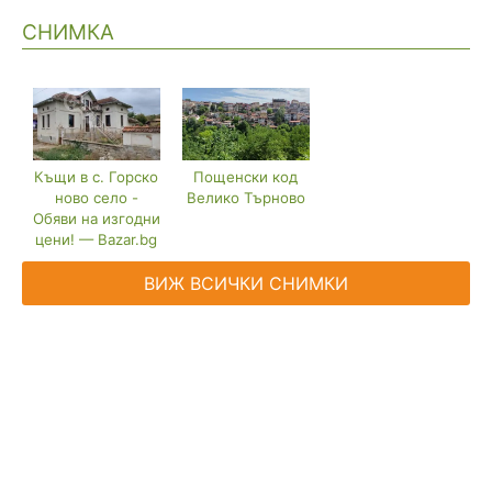
СНИМКА
Къщи в с. Горско
Пощенски код
ново село -
Велико Търново
Обяви на изгодни
цени! — Bazar.bg
ВИЖ ВСИЧКИ СНИМКИ