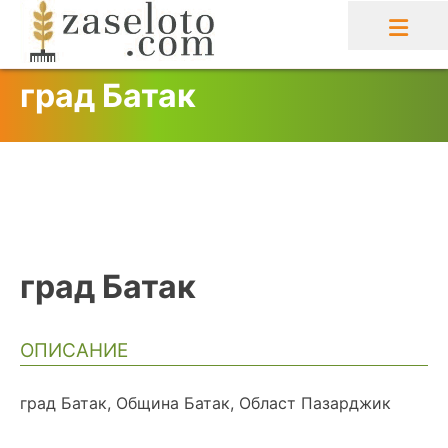
Skip
to
content
град Батак
град Батак
ОПИСАНИЕ
град Батак, Община Батак, Област Пазарджик