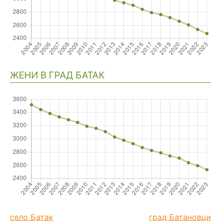
ЖЕНИ В ГРАД БАТАК
село Батак
град Батановци