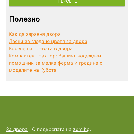
Полезно
Как да заравня двора
Лесни за гледане цветя за двора
Косене на тревата в двора
Компактен трактор: Вашият надежден
помощник за малка ферма и градина с
моделите на Кубота
За двора
|
С подкрепата на
zem.bg
.