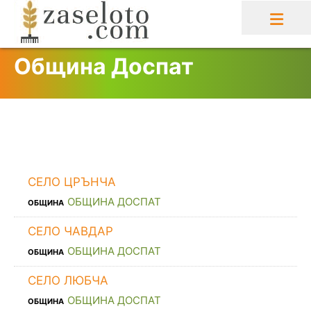
Skip
to
content
Община Доспат
СЕЛО ЦРЪНЧА
ОБЩИНА ДОСПАТ
ОБЩИНА
СЕЛО ЧАВДАР
ОБЩИНА ДОСПАТ
ОБЩИНА
СЕЛО ЛЮБЧА
ОБЩИНА ДОСПАТ
ОБЩИНА